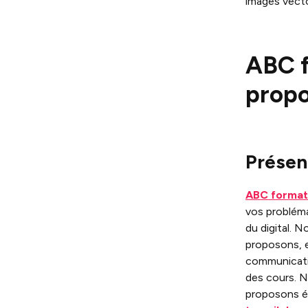
images vector
ABC f
prop
Présen
ABC format
vos problém
du digital. 
proposons, e
communicatio
des cours. N
proposons é