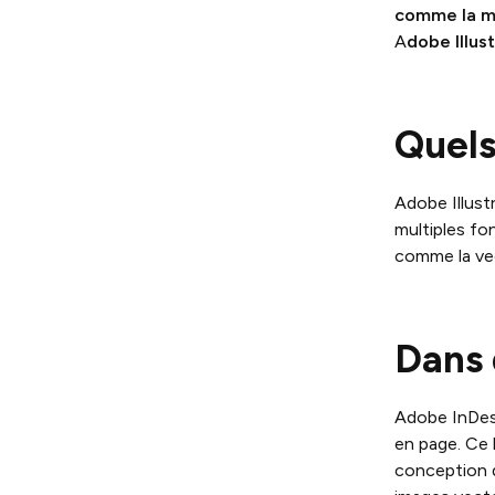
comme la m
A
dobe Illus
Quels
Adobe Illustr
multiples fon
comme la vec
Dans 
Adobe InDesi
en page. Ce 
conception d