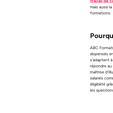
travail de
mais aussi l
formations.
Pourqu
ABC Formatio
dispensés en
s’adaptent à
répondre au 
maîtrise d’I
salariés com
éligibilité gr
les question