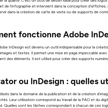
er la qualité. C’est un outil de dessin idéal pour créer des logos 
t de l’infographie et intervient dans la conception d’affiches, 
rvir dans la création de carte de visite ou de supports de co
nt fonctionne Adobe InDe
Adobe InDesign est devenu un outil indispensable pour la créatio
 images et textes. Il permet une mise en page impeccable avec l’
nt des éléments. Il est utilisé pour créer des supports numéri
rator ou InDesign : quelles ut
ilisés dans le domaine de la publication et de la création d’ima
cités. Leur utilisation correspond au travail de la PAO et du dig
té. Quelles sont les tâches correspondant à chacun de ces logi