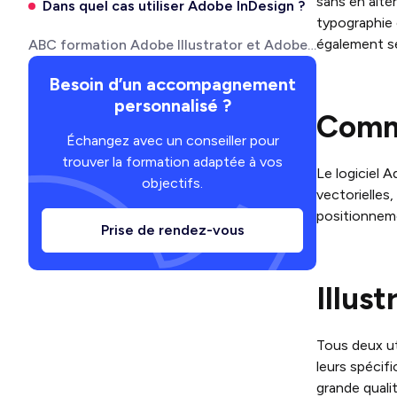
sans en altér
Dans quel cas utiliser Adobe InDesign ?
typographie e
également se
ABC formation Adobe Illustrator et Adobe InDesign : que proposons-nous?
Besoin d’un accompagnement
personnalisé ?
Comme
Échangez avec un conseiller pour
trouver la formation adaptée à vos
Le logiciel 
objectifs.
vectorielles,
positionneme
Prise de rendez-vous
Illust
Tous deux ut
leurs spécifi
grande quali