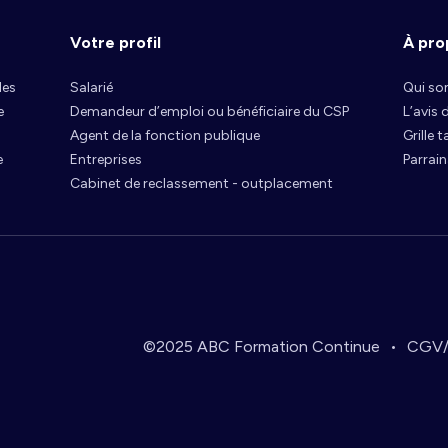
Votre profil
À pro
les
Salarié
Qui s
e
Demandeur d’emploi ou bénéficiaire du CSP
L’avis
Agent de la fonction publique
Grille t
e
Entreprises
Parrai
Cabinet de reclassement - outplacement
©2025 ABC Formation Continue
CGV