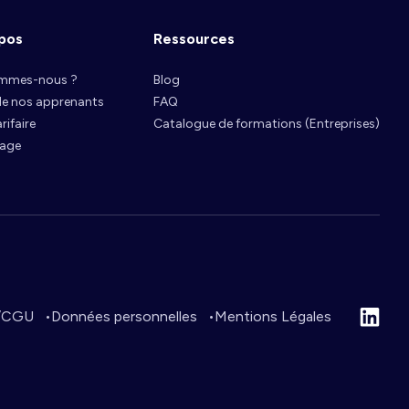
pos
Ressources
ommes-nous ?
Blog
 de nos apprenants
FAQ
arifaire
Catalogue de formations (Entreprises)
nage
/CGU
Données personnelles
Mentions Légales
Linked