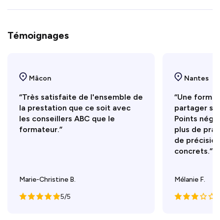
Témoignages
Mâcon
Nantes
“Très satisfaite de l'ensemble de
“Une format
la prestation que ce soit avec
partager se
les conseillers ABC que le
Points négati
formateur.”
plus de prat
de précision
concrets.”
Marie-Christine B.
Mélanie F.
5/5
3