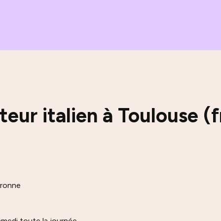
teur italien à Toulouse (
aronne
amedi toute la journée