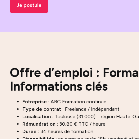
Je postule
Offre d’emploi : Forma
Informations clés
Entreprise :
ABC Formation continue
Type de contrat :
Freelance / Indépendant
Localisation :
Toulouse (31 000) – région Haute-G
Rémunération :
30,80 € TTC / heure
Durée :
34 heures de formation
Disponibilités :
en semaine après 18h, vendredi et s